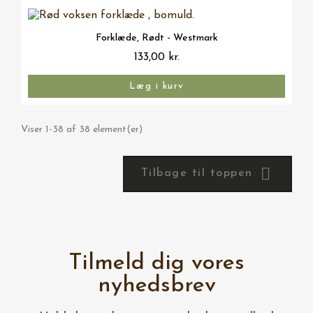
Vis her
Forklæde, Rødt - Westmark
133,00 kr.
Læg i kurv
Viser 1-38 af 38 element(er)

Tilbage til toppen
Tilmeld dig vores
nyhedsbrev