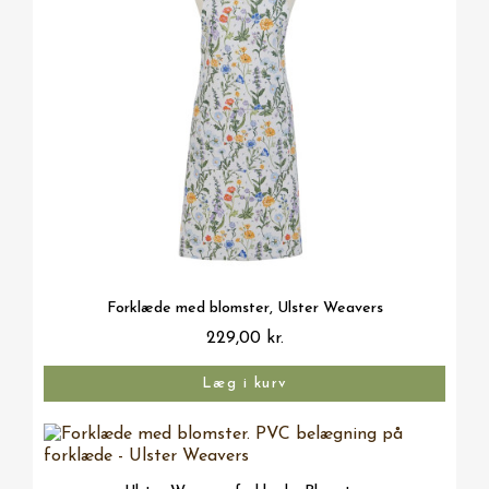
Vis her
Forklæde med blomster, Ulster Weavers
229,00 kr.
Læg i kurv
Vis her