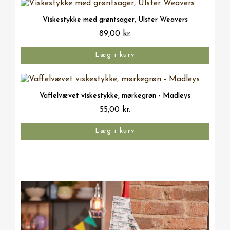
Vis her
Viskestykke med grøntsager, Ulster Weavers
89,00 kr.
Læg i kurv
Vis her
Vaffelvævet viskestykke, mørkegrøn - Madleys
55,00 kr.
Læg i kurv