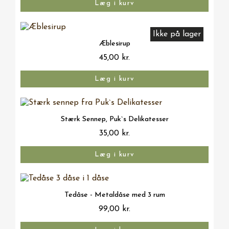
Læg i kurv
Ikke på lager
Vis her
Æblesirup
45,00 kr.
Læg i kurv
Vis her
Stærk Sennep, Puk`s Delikatesser
35,00 kr.
Læg i kurv
Vis her
Tedåse - Metaldåse med 3 rum
99,00 kr.