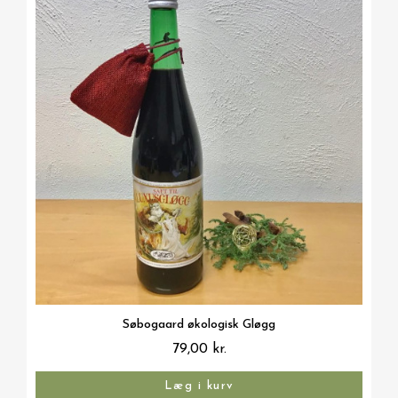
Vis her
Søbogaard økologisk Gløgg
79,00 kr.
Læg i kurv