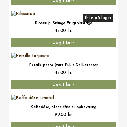
Læg i kurv
Ikke på lager
Vis her
Ribssirup, Sidinge Frugtplantage
45,00 kr.
Læg i kurv
Vis her
Persille pesto (tør), Puk`s Delikatesser
45,00 kr.
Læg i kurv
Vis her
Kaffedåse, Metaldåse til opbevaring
99,00 kr.
Læg i kurv