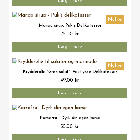
Læg i kurv
Nyhed
Vis her
Mango sirup, Puk´s Delikatesser
75,00 kr.
Læg i kurv
Nyhed
Vis her
Krydderolie "Grøn salat", Vestjyske Delikatesser
49,00 kr.
Læg i kurv
Vis her
Karsefrø - Dyrk din egen karse
35,00 kr.
Læg i kurv