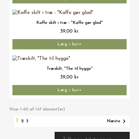
Vis her
Kaffe skilt i træ - "Kaffe gør glad"
39,00 kr.
Læg i kurv
Vis her
Træskilt, "The til hygge"
39,00 kr.
Læg i kurv
Viser 1-60 af 147 element(er)
1

Næste
2
3