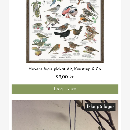
Vis her
Havens fugle plakat A2, Koustrup & Co.
99,00 kr.
Læg i kurv
Ikke på lager