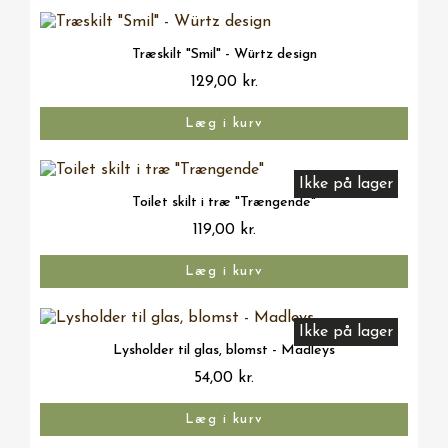
Vis her
Træskilt "Smil" - Würtz design
129,00 kr.
Læg i kurv
Ikke på lager
Vis her
Toilet skilt i træ "Trængende"
119,00 kr.
Læg i kurv
Ikke på lager
Vis her
Lysholder til glas, blomst - Madleys
54,00 kr.
Læg i kurv