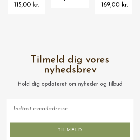
115,00 kr.
169,00 kr.
Tilmeld dig vores
VIS HER
VIS HER
METALSKILTE 20 X 30 CM
HOME
nyhedsbrev
Coca Cola metalskilt - Season's Greetings
Sparebøsse, Harley-Davidson, Metaldåse
115,00 kr.
49,95 kr.
Hold dig opdateret om nyheder og tilbud
TILMELD