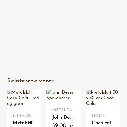
Relaterede varer
VIS HER
METALDÅSER TIL OPBEVARING
VIS HER
VIS HER
METALSKILTE 20 X 30 CM
HOME
John Deere Sparebøsse
Metalskilt, Coca Cola - rød og grøn
Coca cola metalskilt - "Your thirst takes wings"
59,00 kr.