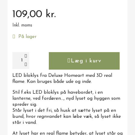
109,00 kr.
Inkl. moms
På lager
Læg i kurv
LED bloklys fra Deluxe Homeart med 3D real
flame. Kan bruges både ude og inde.
Stil f.eks LED bloklys på havebordet, i en
lanterne, ved fordøren..., nyd lyset og hyggen som
spreder sig.
Står lyset i det fri, så husk at sætte lyset på en
bund, hvor regnvandet kan løbe væk, så lyset ikke
står i vand.
At lyset har en real flame betyder, at lyset står og