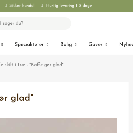
Sikker handel
Hurtig levering 1-3 dage
Specialiteter
Bolig
Gaver
Nyhe
e skilt i træ - "Kaffe gør glad"
gør glad"