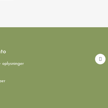
nto
e oplysninger
aer