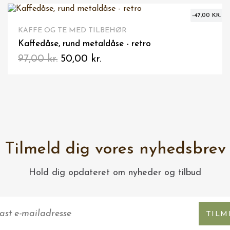
-47,00 KR.
VIS HER
BOLIG
Skilt i træ "Hygge" - Ophæng, pynt
149,00 kr.
Tilmeld dig vores nyhedsbrev
Hold dig opdateret om nyheder og tilbud
TILM