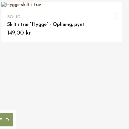
I
VIS HER
BOLIG
Træskilt til ophæng "Kaffe"
149,00 kr.
ELD