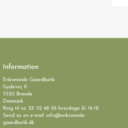
VIS HER
RÖMERTOPF FADE OG SKÅLE
Römertopf pizza fad til grill, Lafer BBQ
369,00 kr.
339,00 kr.
Information
Eriksminde Gaardbutik
Gydevej 11
7330 Brande
Danmark
Ring til os:
25 32 48 56
hverdage kl. 16-18
Send os en e-mail:
info@eriksminde-
gaardbutik.dk