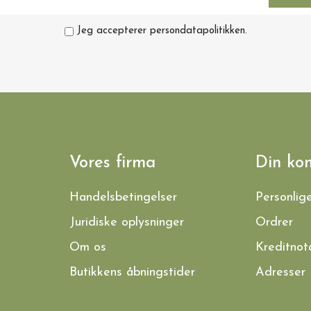
Jeg accepterer persondatapolitikken.
VIS HER
KØKKENREDSKABER I TRÆ
Grilltang i oliventræ - Grilludstyr
149,00 kr.
Vores firma
Din ko
Handelsbetingelser
Personlig
Juridiske oplysninger
Ordrer
Om os
Kreditnot
Butikkens åbningstider
Adresser