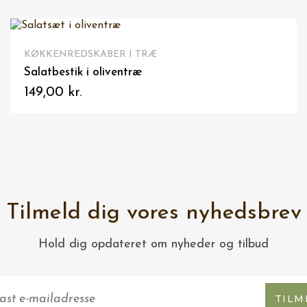
IKKE PÅ LAGER
VIS HER
KØKKENREDSKABER I TRÆ
Salatbestik i oliventræ
149,00 kr.
Tilmeld dig vores nyhedsbrev
Hold dig opdateret om nyheder og tilbud
TILM