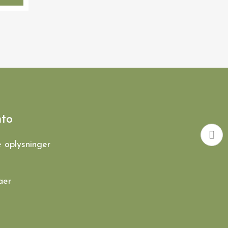
VIS HER
KØKKENREDSKABER
Paletkniv med huller, oliventræ
59,00 kr.
nto
e oplysninger
aer