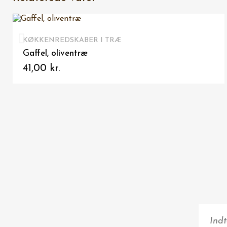
VIS HER
KØKKENREDSKABER I TRÆ
Gaffel, oliventræ
41,00 kr.
-30,00 KR.