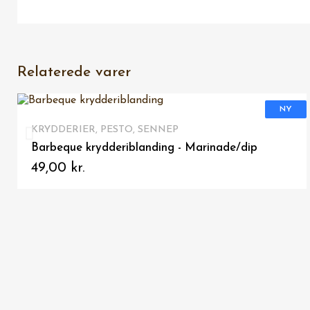
Relaterede varer
VIS HER
KRYDDERIER, PESTO, SENNEP
Dip - Krydderiblanding, Vestjysk
49,00 kr.