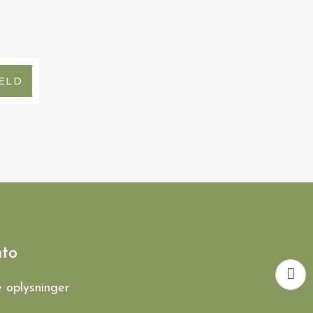
ELD
nto
e oplysninger