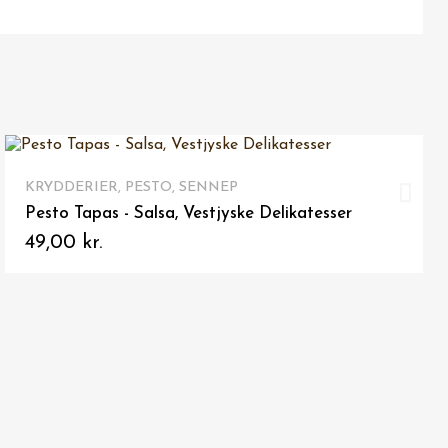
VIS HER
KRYDDERIER, PESTO, SENNEP
Hjemmelavet dip - "Urtedip", Krydderiblanding
49,00 kr.