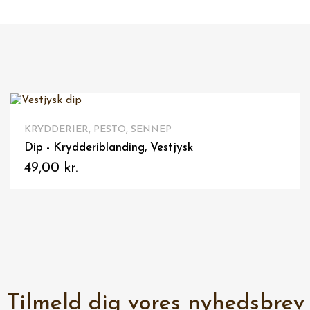
VIS HER
KRYDDERIER, PESTO, SENNEP
Pesto Tapas - Salsa, Vestjyske Delikatesser
49,00 kr.
Tilmeld dig vores nyhedsbrev