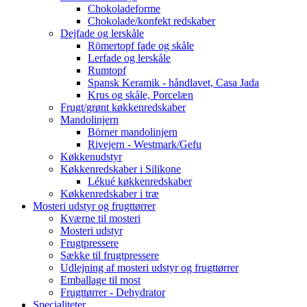
Chokoladeforme
Chokolade/konfekt redskaber
Dejfade og lerskåle
Römertopf fade og skåle
Lerfade og lerskåle
Rumtopf
Spansk Keramik - håndlavet, Casa Jada
Krus og skåle, Porcelæn
Frugt/grønt køkkenredskaber
Mandolinjern
Börner mandolinjern
Rivejern - Westmark/Gefu
Køkkenudstyr
Køkkenredskaber i Silikone
Lékué køkkenredskaber
Køkkenredskaber i træ
Mosteri udstyr og frugttørrer
Kværne til mosteri
Mosteri udstyr
Frugtpressere
Sække til frugtpressere
Udlejning af mosteri udstyr og frugttørrer
Emballage til most
Frugttørrer - Dehydrator
Specialiteter