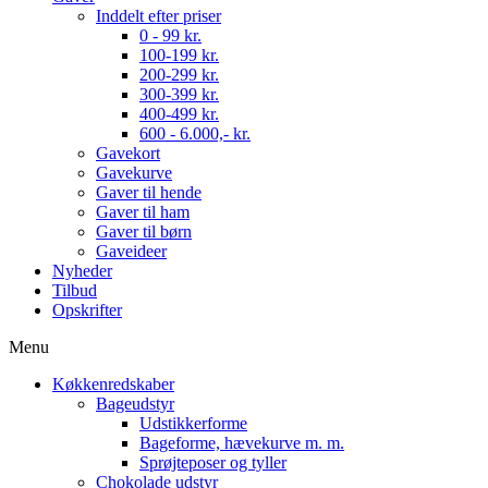
Inddelt efter priser
0 - 99 kr.
100-199 kr.
200-299 kr.
300-399 kr.
400-499 kr.
600 - 6.000,- kr.
Gavekort
Gavekurve
Gaver til hende
Gaver til ham
Gaver til børn
Gaveideer
Nyheder
Tilbud
Opskrifter
Menu
Køkkenredskaber
Bageudstyr
Udstikkerforme
Bageforme, hævekurve m. m.
Sprøjteposer og tyller
Chokolade udstyr