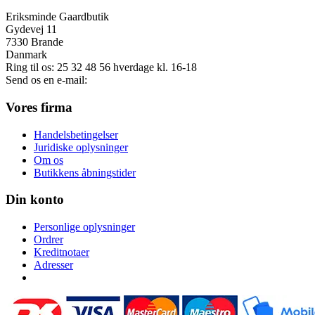
Eriksminde Gaardbutik
Gydevej 11
7330 Brande
Danmark
Ring til os:
25 32 48 56
hverdage kl. 16-18
Send os en e-mail:
info@eriksminde-gaardbutik.dk
Vores firma
Handelsbetingelser
Juridiske oplysninger
Om os
Butikkens åbningstider
Din konto
Personlige oplysninger
Ordrer
Kreditnotaer
Adresser