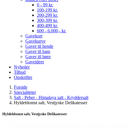
0 - 99 kr.
100-199 kr.
200-299 kr.
300-399 kr.
400-499 kr.
600 - 6.000,- kr.
Gavekort
Gavekurve
Gaver til hende
Gaver til ham
Gaver til børn
Gaveideer
Nyheder
Tilbud
Opskrifter
Forside
Specialiteter
Salt - Peber - Himalaya salt - Kryddersalt
Hyldeblomst salt, Vestjyske Delikatesser
Hyldeblomst salt, Vestjyske Delikatesser