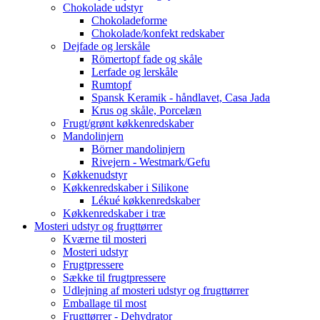
Chokolade udstyr
Chokoladeforme
Chokolade/konfekt redskaber
Dejfade og lerskåle
Römertopf fade og skåle
Lerfade og lerskåle
Rumtopf
Spansk Keramik - håndlavet, Casa Jada
Krus og skåle, Porcelæn
Frugt/grønt køkkenredskaber
Mandolinjern
Börner mandolinjern
Rivejern - Westmark/Gefu
Køkkenudstyr
Køkkenredskaber i Silikone
Lékué køkkenredskaber
Køkkenredskaber i træ
Mosteri udstyr og frugttørrer
Kværne til mosteri
Mosteri udstyr
Frugtpressere
Sække til frugtpressere
Udlejning af mosteri udstyr og frugttørrer
Emballage til most
Frugttørrer - Dehydrator