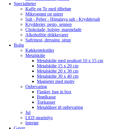
Specialiteter
Kaffe og Te med tilbehør
Mikrogrønt og spirer
Salt - Peber - Himalaya salt - Kryddersalt
Krydderier, pesto, sennep
Chokolade, bolsjer, marmelade
Alkoholfrie drikkevarer
Saft/most, dressing, sirup
Bolig
Køkkentekstiler
Metalskilte
Metalskilte med postkort 10 x 15 cm
Metalskilte 15 x 20 cm
Metalskilte 20 x 30 cm
Metalskilte 30 x 40 cm
Magneter med motiv
Opbevaring
Flasker, bag in box
Brødkasse
Trækasser
Metaldåser til opbevaring
Jul
LED stearinlys
Interiør
Gaver