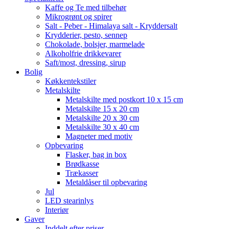
Kaffe og Te med tilbehør
Mikrogrønt og spirer
Salt - Peber - Himalaya salt - Kryddersalt
Krydderier, pesto, sennep
Chokolade, bolsjer, marmelade
Alkoholfrie drikkevarer
Saft/most, dressing, sirup
Bolig
Køkkentekstiler
Metalskilte
Metalskilte med postkort 10 x 15 cm
Metalskilte 15 x 20 cm
Metalskilte 20 x 30 cm
Metalskilte 30 x 40 cm
Magneter med motiv
Opbevaring
Flasker, bag in box
Brødkasse
Trækasser
Metaldåser til opbevaring
Jul
LED stearinlys
Interiør
Gaver
Inddelt efter priser