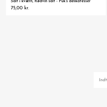
Sydesalt - Hærvejssalt
10,00 kr.