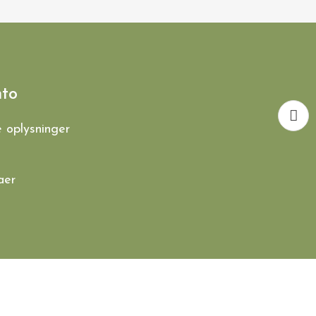
nto
e oplysninger
aer