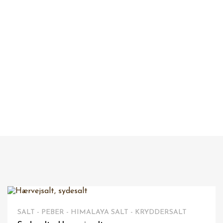
IKKE PÅ LAGER
VIS HER
SALT - PEBER - HIMALAYA SALT - KRYDDERSALT