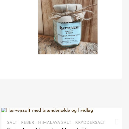
IKKE PÅ LAGER
VIS HER
SALT - PEBER - HIMALAYA SALT - KRYDDERSALT