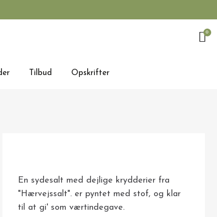
der
Tilbud
Opskrifter
En sydesalt med dejlige krydderier fra
"Hærvejssalt". er pyntet med stof, og klar
til at gi' som værtindegave.