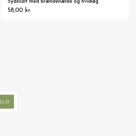
Sydesalt, røgsalt - Hærvejssalt
10,00 kr.
ELD